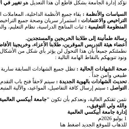
تؤكد إدارة الجامعة بشكل قاطع أن هذا التعديل هو
تغيير في ا
السياسات والأنظمة
:
بقاء جميع الأنظمة الداخلية، المعاملات 
التراخيص والاعتمادات
:
استمرار سريان وصحة جميع التراخيص ال
المنظومة التعليمية
:
ثبات المناهج الدراسية، نظام التعليم، والخ
رسالة طمأنينة إلى طلابنا الخريجين والمستجدين.
أعضاء هيئة التدريس الموقرين، طلابنا الأعزاء، وخريجينا الأفا
نطمئنكم جميعاً بأن هذا التحول لن يؤثر بأي شكل من الأشكال 
ونود تنويهكم بالنقاط الهامة التالية
:
صحة الشهادات الحالية
:
تظل جميع الشهادات السابقة سارية وم
طبيعي وآمن جداً
.
تحديث الشهادات بالهوية الجديدة
:
سيتم لاحقاً فتح باب التقد
التواصل
:
سيتم إرسال كافة التفاصيل، المواعيد، والآلية المتب
نثمن ثقتكم الغالية، ونعدكم بأن تكون
"
جامعة أبيكسي العالمية
والله ولي التوفيق،،
إدارة جامعة أبيكسي العالمية
1 يوليو 2026م
للذهاب للموقع الجديد اضغط هنا