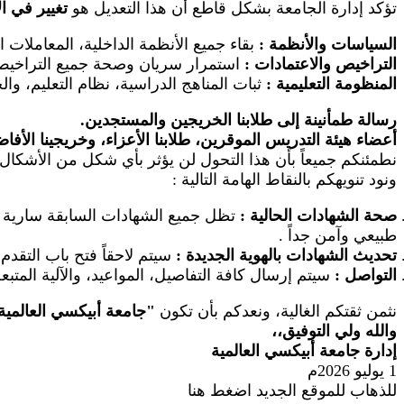
تؤكد إدارة الجامعة بشكل قاطع أن هذا التعديل هو
تغيير في ا
السياسات والأنظمة
:
بقاء جميع الأنظمة الداخلية، المعاملات 
التراخيص والاعتمادات
:
استمرار سريان وصحة جميع التراخيص ال
المنظومة التعليمية
:
ثبات المناهج الدراسية، نظام التعليم، والخ
رسالة طمأنينة إلى طلابنا الخريجين والمستجدين.
أعضاء هيئة التدريس الموقرين، طلابنا الأعزاء، وخريجينا الأفا
نطمئنكم جميعاً بأن هذا التحول لن يؤثر بأي شكل من الأشكال 
ونود تنويهكم بالنقاط الهامة التالية
:
صحة الشهادات الحالية
:
تظل جميع الشهادات السابقة سارية وم
طبيعي وآمن جداً
.
تحديث الشهادات بالهوية الجديدة
:
سيتم لاحقاً فتح باب التقد
التواصل
:
سيتم إرسال كافة التفاصيل، المواعيد، والآلية المتب
نثمن ثقتكم الغالية، ونعدكم بأن تكون
"
جامعة أبيكسي العالمية
والله ولي التوفيق،،
إدارة جامعة أبيكسي العالمية
1 يوليو 2026م
للذهاب للموقع الجديد اضغط هنا