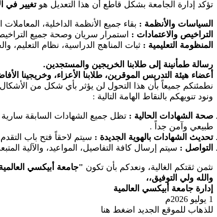
تؤكد إدارة الجامعة بشكل قاطع أن هذا التعديل هو
تغيير في ا
السياسات والأنظمة
:
بقاء جميع الأنظمة الداخلية، المعاملات 
التراخيص والاعتمادات
:
استمرار سريان وصحة جميع التراخيص ال
المنظومة التعليمية
:
ثبات المناهج الدراسية، نظام التعليم، والخ
رسالة طمأنينة إلى طلابنا الخريجين والمستجدين.
أعضاء هيئة التدريس الموقرين، طلابنا الأعزاء، وخريجينا الأفا
نطمئنكم جميعاً بأن هذا التحول لن يؤثر بأي شكل من الأشكال 
ونود تنويهكم بالنقاط الهامة التالية
:
صحة الشهادات الحالية
:
تظل جميع الشهادات السابقة سارية وم
طبيعي وآمن جداً
.
تحديث الشهادات بالهوية الجديدة
:
سيتم لاحقاً فتح باب التقد
التواصل
:
سيتم إرسال كافة التفاصيل، المواعيد، والآلية المتب
نثمن ثقتكم الغالية، ونعدكم بأن تكون
"
جامعة أبيكسي العالمية
والله ولي التوفيق،،
إدارة جامعة أبيكسي العالمية
1 يوليو 2026م
للذهاب للموقع الجديد اضغط هنا