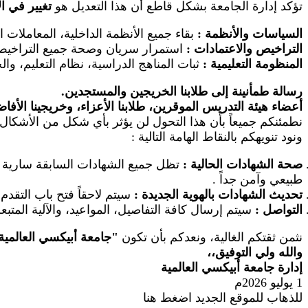
تؤكد إدارة الجامعة بشكل قاطع أن هذا التعديل هو
تغيير في ا
السياسات والأنظمة
:
بقاء جميع الأنظمة الداخلية، المعاملات 
التراخيص والاعتمادات
:
استمرار سريان وصحة جميع التراخيص ال
المنظومة التعليمية
:
ثبات المناهج الدراسية، نظام التعليم، والخ
رسالة طمأنينة إلى طلابنا الخريجين والمستجدين.
أعضاء هيئة التدريس الموقرين، طلابنا الأعزاء، وخريجينا الأفا
نطمئنكم جميعاً بأن هذا التحول لن يؤثر بأي شكل من الأشكال 
ونود تنويهكم بالنقاط الهامة التالية
:
صحة الشهادات الحالية
:
تظل جميع الشهادات السابقة سارية وم
طبيعي وآمن جداً
.
تحديث الشهادات بالهوية الجديدة
:
سيتم لاحقاً فتح باب التقد
التواصل
:
سيتم إرسال كافة التفاصيل، المواعيد، والآلية المتب
نثمن ثقتكم الغالية، ونعدكم بأن تكون
"
جامعة أبيكسي العالمية
والله ولي التوفيق،،
إدارة جامعة أبيكسي العالمية
1 يوليو 2026م
للذهاب للموقع الجديد اضغط هنا