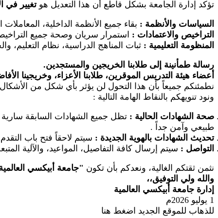
تؤكد إدارة الجامعة بشكل قاطع أن هذا التعديل هو
تغيير في ا
السياسات والأنظمة
:
بقاء جميع الأنظمة الداخلية، المعاملات 
التراخيص والاعتمادات
:
استمرار سريان وصحة جميع التراخيص ال
المنظومة التعليمية
:
ثبات المناهج الدراسية، نظام التعليم، والخ
رسالة طمأنينة إلى طلابنا الخريجين والمستجدين.
أعضاء هيئة التدريس الموقرين، طلابنا الأعزاء، وخريجينا الأفا
نطمئنكم جميعاً بأن هذا التحول لن يؤثر بأي شكل من الأشكال 
ونود تنويهكم بالنقاط الهامة التالية
:
صحة الشهادات الحالية
:
تظل جميع الشهادات السابقة سارية وم
طبيعي وآمن جداً
.
تحديث الشهادات بالهوية الجديدة
:
سيتم لاحقاً فتح باب التقد
التواصل
:
سيتم إرسال كافة التفاصيل، المواعيد، والآلية المتب
نثمن ثقتكم الغالية، ونعدكم بأن تكون
"
جامعة أبيكسي العالمية
والله ولي التوفيق،،
إدارة جامعة أبيكسي العالمية
1 يوليو 2026م
للذهاب للموقع الجديد اضغط هنا