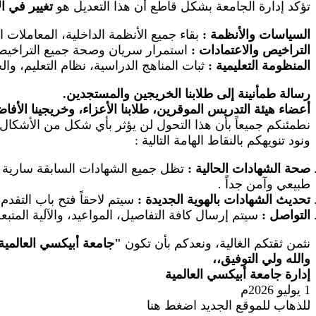
تؤكد إدارة الجامعة بشكل قاطع أن هذا التعديل هو
تغيير في ا
السياسات والأنظمة
:
بقاء جميع الأنظمة الداخلية، المعاملات 
التراخيص والاعتمادات
:
استمرار سريان وصحة جميع التراخيص ال
المنظومة التعليمية
:
ثبات المناهج الدراسية، نظام التعليم، والخ
رسالة طمأنينة إلى طلابنا الخريجين والمستجدين.
أعضاء هيئة التدريس الموقرين، طلابنا الأعزاء، وخريجينا الأفا
نطمئنكم جميعاً بأن هذا التحول لن يؤثر بأي شكل من الأشكال 
ونود تنويهكم بالنقاط الهامة التالية
:
صحة الشهادات الحالية
:
تظل جميع الشهادات السابقة سارية وم
طبيعي وآمن جداً
.
تحديث الشهادات بالهوية الجديدة
:
سيتم لاحقاً فتح باب التقد
التواصل
:
سيتم إرسال كافة التفاصيل، المواعيد، والآلية المتب
نثمن ثقتكم الغالية، ونعدكم بأن تكون
"
جامعة أبيكسي العالمية
والله ولي التوفيق،،
إدارة جامعة أبيكسي العالمية
1 يوليو 2026م
للذهاب للموقع الجديد اضغط هنا