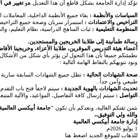
تؤكد إدارة الجامعة بشكل قاطع أن هذا التعديل هو
تغيير في ا
السياسات والأنظمة
:
بقاء جميع الأنظمة الداخلية، المعاملات 
التراخيص والاعتمادات
:
استمرار سريان وصحة جميع التراخيص ال
المنظومة التعليمية
:
ثبات المناهج الدراسية، نظام التعليم، والخ
رسالة طمأنينة إلى طلابنا الخريجين والمستجدين.
أعضاء هيئة التدريس الموقرين، طلابنا الأعزاء، وخريجينا الأفا
نطمئنكم جميعاً بأن هذا التحول لن يؤثر بأي شكل من الأشكال 
ونود تنويهكم بالنقاط الهامة التالية
:
صحة الشهادات الحالية
:
تظل جميع الشهادات السابقة سارية وم
طبيعي وآمن جداً
.
تحديث الشهادات بالهوية الجديدة
:
سيتم لاحقاً فتح باب التقد
التواصل
:
سيتم إرسال كافة التفاصيل، المواعيد، والآلية المتب
نثمن ثقتكم الغالية، ونعدكم بأن تكون
"
جامعة أبيكسي العالمية
والله ولي التوفيق،،
إدارة جامعة أبيكسي العالمية
1 يوليو 2026م
للذهاب للموقع الجديد اضغط هنا