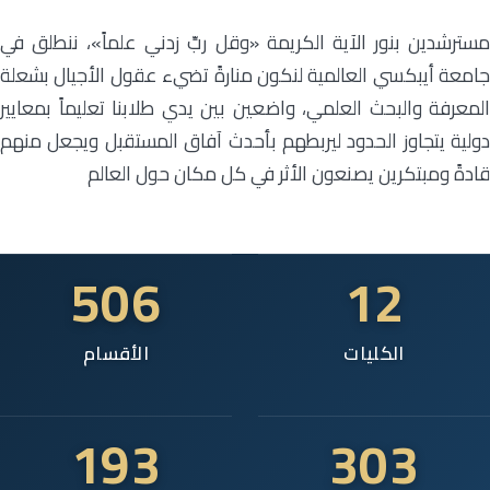
مسترشدين بنور الآية الكريمة «وقل ربِّ زدني علماً»، ننطلق في
جامعة أيبكسي العالمية لنكون منارةً تضيء عقول الأجيال بشعلة
المعرفة والبحث العلمي، واضعين بين يدي طلابنا تعليماً بمعايير
دولية يتجاوز الحدود ليربطهم بأحدث آفاق المستقبل ويجعل منهم
قادةً ومبتكرين يصنعون الأثر في كل مكان حول العالم
506
12
الكليات
الأقسام
193
303