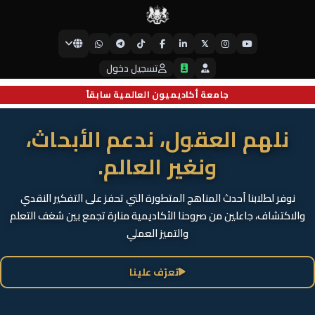
𝕏
جامعة أيبكسي العالمية
تسجيل دخول
جامعة أكاديميون العالمية سابقاً
نلهم العقول، ندعم الأبحاث،
ونغير العالم.
نوفر لطلابنا أحدث المناهج المتطورة التي تحفز على التفكير النقدي
والاكتشاف، جاعلين من صروحنا الأكاديمية منارة تجمع بين شغف التعلم
والتميز العملي
تعرّف علينا