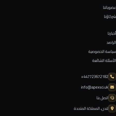
عضوياتنا
شركاؤنا
أخبارنا
الراصد
سياسة الخصوصية
الأسئلة الشائعة
⁦+447723672182⁩
info@apexsci.uk
اتصل بنا
لندن، المملكة المتحدة