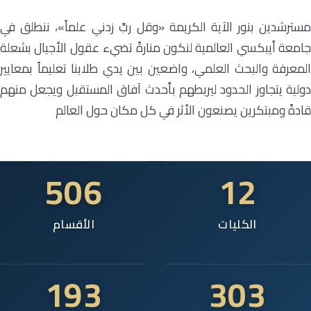
مسترشدين بنور الآية الكريمة «وقل ربِّ زدني علماً»، ننطلق في
جامعة أيبكسي العالمية لنكون منارةً تضيء عقول الأجيال بشعلة
المعرفة والبحث العلمي، واضعين بين يدي طلابنا تعليماً بمعايير
دولية يتجاوز الحدود ليربطهم بأحدث آفاق المستقبل ويجعل منهم
قادةً ومبتكرين يصنعون الأثر في كل مكان حول العالم
506
12
الكليات
الأقسام
193
303