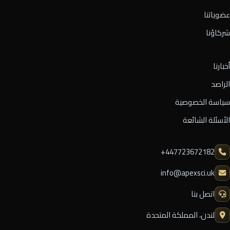
عضوياتنا
شركاؤنا
أخبارنا
الراصد
سياسة الخصوصية
الأسئلة الشائعة
⁦+447723672182⁩
info@apexsci.uk
اتصل بنا
لندن، المملكة المتحدة