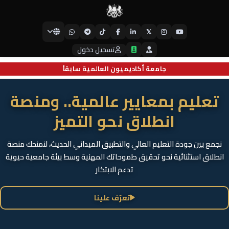
𝕏
جامعة أيبكسي العالمية
تسجيل دخول
جامعة أكاديميون العالمية سابقاً
تعليم بمعايير عالمية.. ومنصة
انطلاق نحو التميز
نجمع بين جودة التعليم العالي والتطبيق الميداني الحديث، لنمنحك منصة
انطلاق استثنائية نحو تحقيق طموحاتك المهنية وسط بيئة جامعية حيوية
تدعم الابتكار
تعرّف علينا