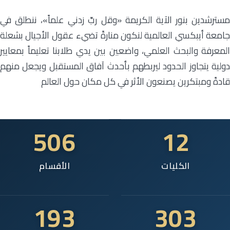
مسترشدين بنور الآية الكريمة «وقل ربِّ زدني علماً»، ننطلق في
جامعة أيبكسي العالمية لنكون منارةً تضيء عقول الأجيال بشعلة
المعرفة والبحث العلمي، واضعين بين يدي طلابنا تعليماً بمعايير
دولية يتجاوز الحدود ليربطهم بأحدث آفاق المستقبل ويجعل منهم
قادةً ومبتكرين يصنعون الأثر في كل مكان حول العالم
506
12
الكليات
الأقسام
193
303