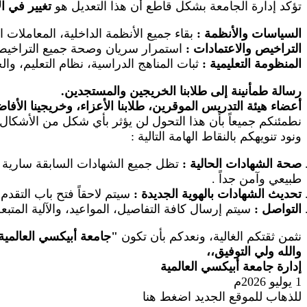
تؤكد إدارة الجامعة بشكل قاطع أن هذا التعديل هو
تغيير في ا
السياسات والأنظمة
:
بقاء جميع الأنظمة الداخلية، المعاملات 
التراخيص والاعتمادات
:
استمرار سريان وصحة جميع التراخيص ال
المنظومة التعليمية
:
ثبات المناهج الدراسية، نظام التعليم، والخ
رسالة طمأنينة إلى طلابنا الخريجين والمستجدين.
أعضاء هيئة التدريس الموقرين، طلابنا الأعزاء، وخريجينا الأفا
نطمئنكم جميعاً بأن هذا التحول لن يؤثر بأي شكل من الأشكال 
ونود تنويهكم بالنقاط الهامة التالية
:
صحة الشهادات الحالية
:
تظل جميع الشهادات السابقة سارية وم
طبيعي وآمن جداً
.
تحديث الشهادات بالهوية الجديدة
:
سيتم لاحقاً فتح باب التقد
التواصل
:
سيتم إرسال كافة التفاصيل، المواعيد، والآلية المتب
نثمن ثقتكم الغالية، ونعدكم بأن تكون
"
جامعة أبيكسي العالمية
والله ولي التوفيق،،
إدارة جامعة أبيكسي العالمية
1 يوليو 2026م
للذهاب للموقع الجديد اضغط هنا