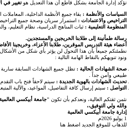
تؤكد إدارة الجامعة بشكل قاطع أن هذا التعديل هو
تغيير في ا
السياسات والأنظمة
:
بقاء جميع الأنظمة الداخلية، المعاملات 
التراخيص والاعتمادات
:
استمرار سريان وصحة جميع التراخيص ال
المنظومة التعليمية
:
ثبات المناهج الدراسية، نظام التعليم، والخ
رسالة طمأنينة إلى طلابنا الخريجين والمستجدين.
أعضاء هيئة التدريس الموقرين، طلابنا الأعزاء، وخريجينا الأفا
نطمئنكم جميعاً بأن هذا التحول لن يؤثر بأي شكل من الأشكال 
ونود تنويهكم بالنقاط الهامة التالية
:
صحة الشهادات الحالية
:
تظل جميع الشهادات السابقة سارية وم
طبيعي وآمن جداً
.
تحديث الشهادات بالهوية الجديدة
:
سيتم لاحقاً فتح باب التقد
التواصل
:
سيتم إرسال كافة التفاصيل، المواعيد، والآلية المتب
نثمن ثقتكم الغالية، ونعدكم بأن تكون
"
جامعة أبيكسي العالمية
والله ولي التوفيق،،
إدارة جامعة أبيكسي العالمية
1 يوليو 2026م
للذهاب للموقع الجديد اضغط هنا