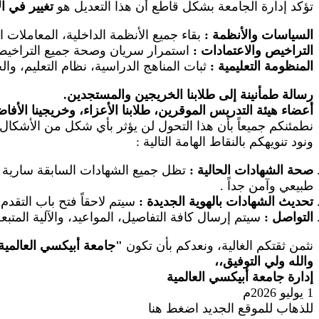
تؤكد إدارة الجامعة بشكل قاطع أن هذا التعديل هو
تغيير في ا
السياسات والأنظمة
:
بقاء جميع الأنظمة الداخلية، المعاملات 
التراخيص والاعتمادات
:
استمرار سريان وصحة جميع التراخيص ال
المنظومة التعليمية
:
ثبات المناهج الدراسية، نظام التعليم، والخ
رسالة طمأنينة إلى طلابنا الخريجين والمستجدين.
أعضاء هيئة التدريس الموقرين، طلابنا الأعزاء، وخريجينا الأفا
نطمئنكم جميعاً بأن هذا التحول لن يؤثر بأي شكل من الأشكال 
ونود تنويهكم بالنقاط الهامة التالية
:
صحة الشهادات الحالية
:
تظل جميع الشهادات السابقة سارية وم
طبيعي وآمن جداً
.
تحديث الشهادات بالهوية الجديدة
:
سيتم لاحقاً فتح باب التقد
التواصل
:
سيتم إرسال كافة التفاصيل، المواعيد، والآلية المتب
نثمن ثقتكم الغالية، ونعدكم بأن تكون
"
جامعة أبيكسي العالمية
والله ولي التوفيق،،
إدارة جامعة أبيكسي العالمية
1 يوليو 2026م
للذهاب للموقع الجديد اضغط هنا