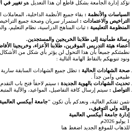
تؤكد إدارة الجامعة بشكل قاطع أن هذا التعديل هو
تغيير في ا
السياسات والأنظمة
:
بقاء جميع الأنظمة الداخلية، المعاملات 
التراخيص والاعتمادات
:
استمرار سريان وصحة جميع التراخيص ال
المنظومة التعليمية
:
ثبات المناهج الدراسية، نظام التعليم، والخ
رسالة طمأنينة إلى طلابنا الخريجين والمستجدين.
أعضاء هيئة التدريس الموقرين، طلابنا الأعزاء، وخريجينا الأفا
نطمئنكم جميعاً بأن هذا التحول لن يؤثر بأي شكل من الأشكال 
ونود تنويهكم بالنقاط الهامة التالية
:
صحة الشهادات الحالية
:
تظل جميع الشهادات السابقة سارية وم
طبيعي وآمن جداً
.
تحديث الشهادات بالهوية الجديدة
:
سيتم لاحقاً فتح باب التقد
التواصل
:
سيتم إرسال كافة التفاصيل، المواعيد، والآلية المتب
نثمن ثقتكم الغالية، ونعدكم بأن تكون
"
جامعة أبيكسي العالمية
والله ولي التوفيق،،
إدارة جامعة أبيكسي العالمية
1 يوليو 2026م
للذهاب للموقع الجديد اضغط هنا