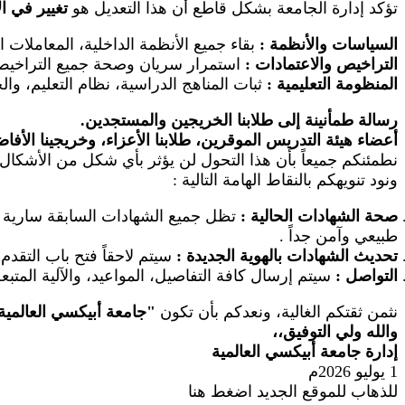
تؤكد إدارة الجامعة بشكل قاطع أن هذا التعديل هو
تغيير في ا
السياسات والأنظمة
:
بقاء جميع الأنظمة الداخلية، المعاملات 
التراخيص والاعتمادات
:
استمرار سريان وصحة جميع التراخيص ال
المنظومة التعليمية
:
ثبات المناهج الدراسية، نظام التعليم، والخ
رسالة طمأنينة إلى طلابنا الخريجين والمستجدين.
أعضاء هيئة التدريس الموقرين، طلابنا الأعزاء، وخريجينا الأفا
نطمئنكم جميعاً بأن هذا التحول لن يؤثر بأي شكل من الأشكال 
ونود تنويهكم بالنقاط الهامة التالية
:
صحة الشهادات الحالية
:
تظل جميع الشهادات السابقة سارية وم
طبيعي وآمن جداً
.
تحديث الشهادات بالهوية الجديدة
:
سيتم لاحقاً فتح باب التقد
التواصل
:
سيتم إرسال كافة التفاصيل، المواعيد، والآلية المتب
نثمن ثقتكم الغالية، ونعدكم بأن تكون
"
جامعة أبيكسي العالمية
والله ولي التوفيق،،
إدارة جامعة أبيكسي العالمية
1 يوليو 2026م
للذهاب للموقع الجديد اضغط هنا