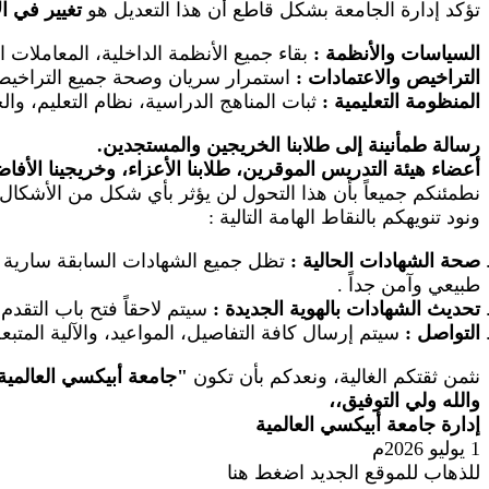
تؤكد إدارة الجامعة بشكل قاطع أن هذا التعديل هو
تغيير في ا
السياسات والأنظمة
:
بقاء جميع الأنظمة الداخلية، المعاملات 
التراخيص والاعتمادات
:
استمرار سريان وصحة جميع التراخيص ال
المنظومة التعليمية
:
ثبات المناهج الدراسية، نظام التعليم، والخ
رسالة طمأنينة إلى طلابنا الخريجين والمستجدين.
أعضاء هيئة التدريس الموقرين، طلابنا الأعزاء، وخريجينا الأفا
نطمئنكم جميعاً بأن هذا التحول لن يؤثر بأي شكل من الأشكال 
ونود تنويهكم بالنقاط الهامة التالية
:
صحة الشهادات الحالية
:
تظل جميع الشهادات السابقة سارية وم
طبيعي وآمن جداً
.
تحديث الشهادات بالهوية الجديدة
:
سيتم لاحقاً فتح باب التقد
التواصل
:
سيتم إرسال كافة التفاصيل، المواعيد، والآلية المتب
نثمن ثقتكم الغالية، ونعدكم بأن تكون
"
جامعة أبيكسي العالمية
والله ولي التوفيق،،
إدارة جامعة أبيكسي العالمية
1 يوليو 2026م
للذهاب للموقع الجديد اضغط هنا