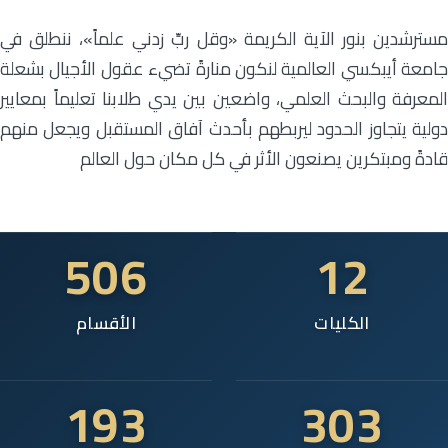
مسترشدين بنور الآية الكريمة «وقل ربِّ زدني علماً»، ننطلق في
جامعة أيبكسي العالمية لنكون منارةً تضيء عقول الأجيال بشعلة
المعرفة والبحث العلمي، واضعين بين يدي طلابنا تعليماً بمعايير
دولية يتجاوز الحدود ليربطهم بأحدث آفاق المستقبل ويجعل منهم
قادةً ومبتكرين يصنعون الأثر في كل مكان حول العالم
506
12
الكليات
الأقسام
193
303