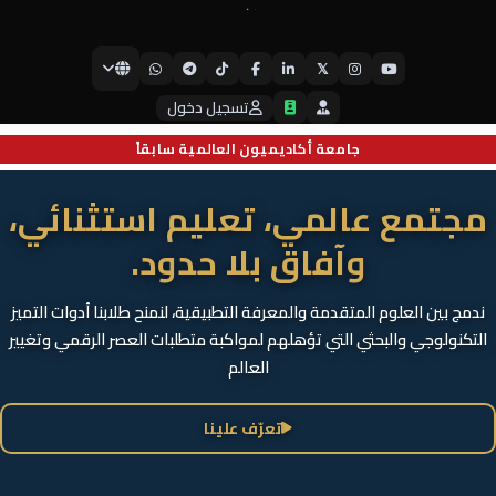
𝕏
جامعة أيبكسي العالمية
تسجيل دخول
جامعة أكاديميون العالمية سابقاً
تعليم بمعايير عالمية.. ومنصة
انطلاق نحو التميز
نجمع بين جودة التعليم العالي والتطبيق الميداني الحديث، لنمنحك منصة
انطلاق استثنائية نحو تحقيق طموحاتك المهنية وسط بيئة جامعية حيوية
تدعم الابتكار
تعرّف علينا