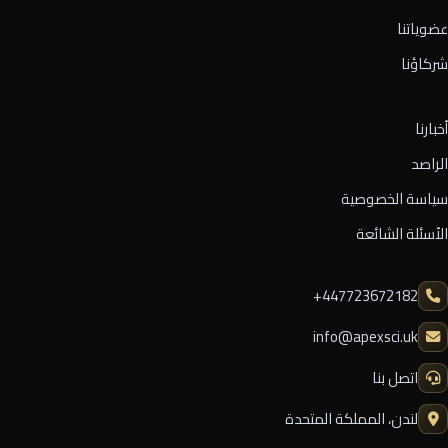
عضوياتنا
شركاؤنا
أخبارنا
الراصد
سياسة الخصوصية
الأسئلة الشائعة
⁦+447723672182⁩
info@apexsci.uk
اتصل بنا
لندن، المملكة المتحدة