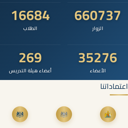
16684
660737
الزوار
الطلاب
269
35276
الأعضاء
أعضاء هيئة التدريس
اعتماداتنا