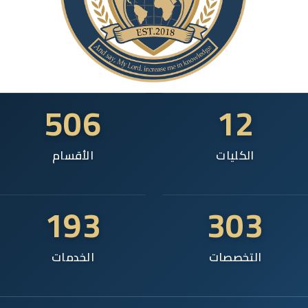
506
12
الكليات
الأقسام
193
303
التخصصات
الخدمات