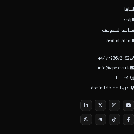
أخبارنا
الراصد
سياسة الخصوصية
الأسئلة الشائعة
⁦+447723672182⁩
info@apexsci.uk
اتصل بنا
لندن، المملكة المتحدة
𝕏