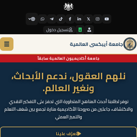
𝕏
تسجيل دخول
جامعة أيبكسي العالمية
جامعة أكاديميون العالمية سابقاً
نلهم العقول، ندعم الأبحاث،
ونغير العالم.
نوفر لطلابنا أحدث المناهج المتطورة التي تحفز على التفكير النقدي
والاكتشاف، جاعلين من صروحنا الأكاديمية منارة تجمع بين شغف التعلم
والتميز العملي
تعرّف علينا