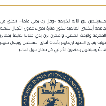
مسترشدين بنور الآية الكريمة «وقل ربِّ زدني علماً»، ننطلق في
جامعة أيبكسي العالمية لنكون منارةً تضيء عقول الأجيال بشعلة
المعرفة والبحث العلمي، واضعين بين يدي طلابنا تعليماً بمعايير
دولية يتجاوز الحدود ليربطهم بأحدث آفاق المستقبل ويجعل منهم
قادةً ومبتكرين يصنعون الأثر في كل مكان حول العالم