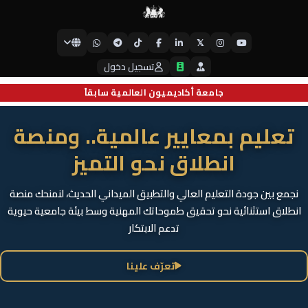
𝕏
جامعة أيبكسي العالمية
تسجيل دخول
جامعة أكاديميون العالمية سابقاً
تعليم بمعايير عالمية.. ومنصة
انطلاق نحو التميز
نجمع بين جودة التعليم العالي والتطبيق الميداني الحديث، لنمنحك منصة
انطلاق استثنائية نحو تحقيق طموحاتك المهنية وسط بيئة جامعية حيوية
تدعم الابتكار
تعرّف علينا