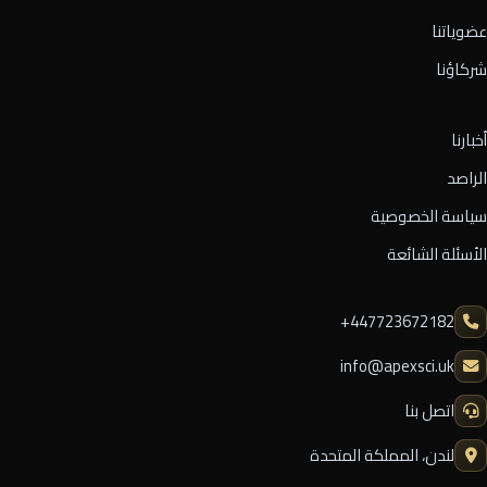
عضوياتنا
شركاؤنا
أخبارنا
الراصد
سياسة الخصوصية
الأسئلة الشائعة
⁦+447723672182⁩
info@apexsci.uk
اتصل بنا
لندن، المملكة المتحدة