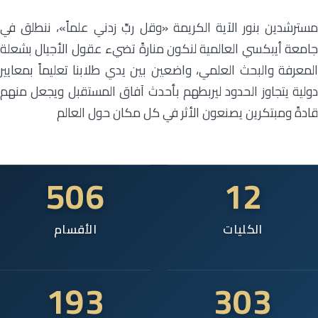
مسترشدين بنور الآية الكريمة «وقل ربِّ زدني علماً»، ننطلق في
جامعة أيبكسي العالمية لنكون منارةً تضيء عقول الأجيال بشعلة
المعرفة والبحث العلمي، واضعين بين يدي طلابنا تعليماً بمعايير
دولية يتجاوز الحدود ليربطهم بأحدث آفاق المستقبل ويجعل منهم
قادةً ومبتكرين يصنعون الأثر في كل مكان حول العالم
506
12
الكليات
الأقسام
193
303