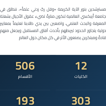
مسترشدين بنور الآية الكريمة «وقل ربِّ زدني علماً»، ننطلق في
جامعة أيبكسي العالمية لنكون منارةً تضيء عقول الأجيال بشعلة
المعرفة والبحث العلمي، واضعين بين يدي طلابنا تعليماً بمعايير
دولية يتجاوز الحدود ليربطهم بأحدث آفاق المستقبل ويجعل منهم
قادةً ومبتكرين يصنعون الأثر في كل مكان حول العالم
506
12
الكليات
الأقسام
193
303