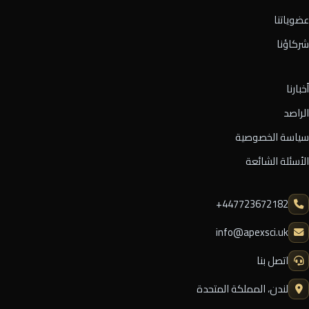
عضوياتنا
شركاؤنا
أخبارنا
الراصد
سياسة الخصوصية
الأسئلة الشائعة
⁦+447723672182⁩
info@apexsci.uk
اتصل بنا
لندن، المملكة المتحدة