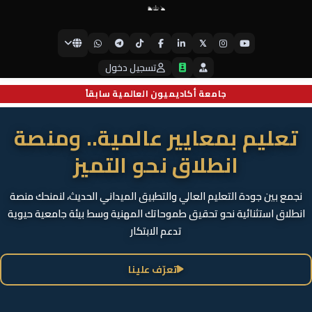
𝕏
جامعة أيبكسي العالمية
تسجيل دخول
جامعة أكاديميون العالمية سابقاً
تعليم بمعايير عالمية.. ومنصة
انطلاق نحو التميز
نجمع بين جودة التعليم العالي والتطبيق الميداني الحديث، لنمنحك منصة
انطلاق استثنائية نحو تحقيق طموحاتك المهنية وسط بيئة جامعية حيوية
تدعم الابتكار
تعرّف علينا