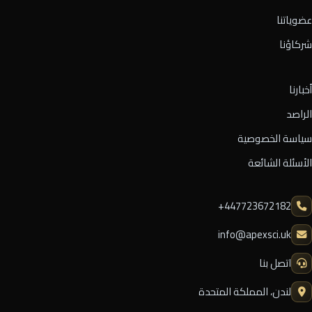
عضوياتنا
شركاؤنا
أخبارنا
الراصد
سياسة الخصوصية
الأسئلة الشائعة
⁦+447723672182⁩
info@apexsci.uk
اتصل بنا
لندن، المملكة المتحدة