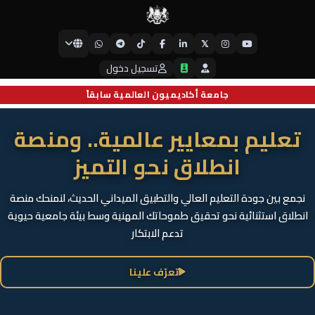
𝕏
جامعة أيبكسي العالمية
تسجيل دخول
جامعة أكاديميون العالمية سابقاً
تعليم بمعايير عالمية.. ومنصة
انطلاق نحو التميز
نجمع بين جودة التعليم العالي والتطبيق الميداني الحديث، لنمنحك منصة
انطلاق استثنائية نحو تحقيق طموحاتك المهنية وسط بيئة جامعية حيوية
تدعم الابتكار
تعرّف علينا