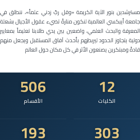
مسترشدين بنور الآية الكريمة «وقل ربِّ زدني علماً»، ننطلق في
جامعة أيبكسي العالمية لنكون منارةً تضيء عقول الأجيال بشعلة
المعرفة والبحث العلمي، واضعين بين يدي طلابنا تعليماً بمعايير
دولية يتجاوز الحدود ليربطهم بأحدث آفاق المستقبل ويجعل منهم
قادةً ومبتكرين يصنعون الأثر في كل مكان حول العالم
506
12
الكليات
الأقسام
193
303