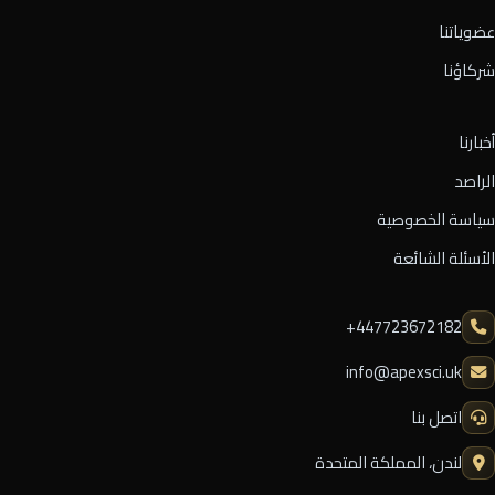
عضوياتنا
شركاؤنا
أخبارنا
الراصد
سياسة الخصوصية
الأسئلة الشائعة
⁦+447723672182⁩
info@apexsci.uk
اتصل بنا
لندن، المملكة المتحدة