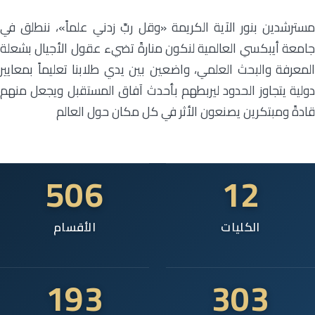
مسترشدين بنور الآية الكريمة «وقل ربِّ زدني علماً»، ننطلق في
جامعة أيبكسي العالمية لنكون منارةً تضيء عقول الأجيال بشعلة
المعرفة والبحث العلمي، واضعين بين يدي طلابنا تعليماً بمعايير
دولية يتجاوز الحدود ليربطهم بأحدث آفاق المستقبل ويجعل منهم
قادةً ومبتكرين يصنعون الأثر في كل مكان حول العالم
506
12
الكليات
الأقسام
193
303