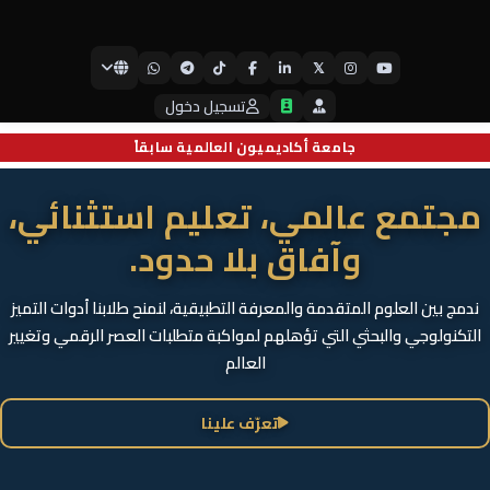
𝕏
جامعة أيبكسي العالمية
تسجيل دخول
جامعة أكاديميون العالمية سابقاً
تعليم بمعايير عالمية.. ومنصة
انطلاق نحو التميز
نجمع بين جودة التعليم العالي والتطبيق الميداني الحديث، لنمنحك منصة
انطلاق استثنائية نحو تحقيق طموحاتك المهنية وسط بيئة جامعية حيوية
تدعم الابتكار
تعرّف علينا