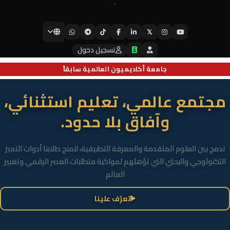
𝕏
جامعة أيبكسي العالمية
تسجيل دخول
جامعة أكاديميون العالمية سابقاً
مجتمع عالمي، تعليم استثنائي،
وآفاق بلا حدود.
ندمج بين العلوم المتقدمة والمعرفة التطبيقية، لنمنح طلابنا أدوات التميز
التكنولوجي والبحثي التي تؤهلهم لمواكبة متطلبات العصر الرقمي وتغيير
العالم
تعرّف علينا