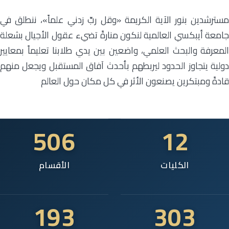
مسترشدين بنور الآية الكريمة «وقل ربِّ زدني علماً»، ننطلق في
جامعة أيبكسي العالمية لنكون منارةً تضيء عقول الأجيال بشعلة
المعرفة والبحث العلمي، واضعين بين يدي طلابنا تعليماً بمعايير
دولية يتجاوز الحدود ليربطهم بأحدث آفاق المستقبل ويجعل منهم
قادةً ومبتكرين يصنعون الأثر في كل مكان حول العالم
506
12
الكليات
الأقسام
193
303