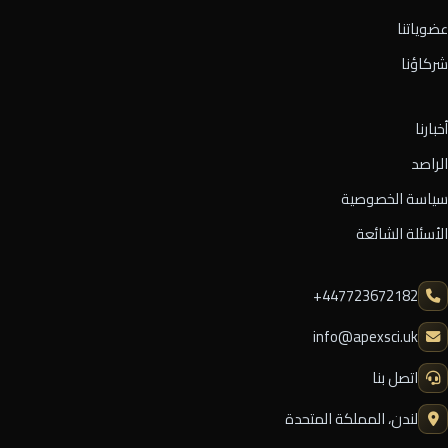
عضوياتنا
شركاؤنا
أخبارنا
الراصد
سياسة الخصوصية
الأسئلة الشائعة
⁦+447723672182⁩
info@apexsci.uk
اتصل بنا
لندن، المملكة المتحدة