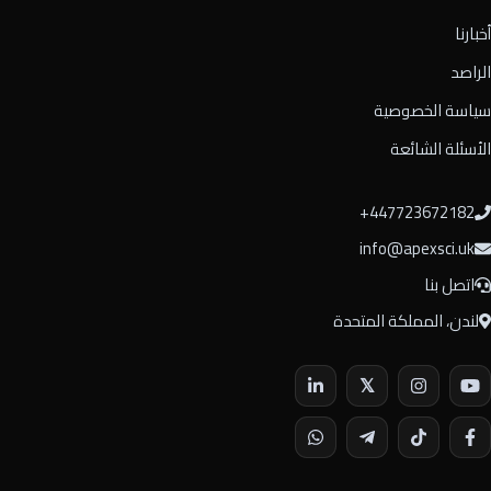
أخبارنا
الراصد
سياسة الخصوصية
الأسئلة الشائعة
⁦+447723672182⁩
info@apexsci.uk
اتصل بنا
لندن، المملكة المتحدة
𝕏