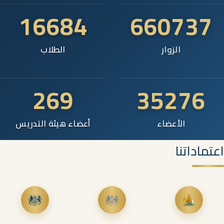
16684
660737
الزوار
الطلاب
269
35276
الأعضاء
أعضاء هيئة التدريس
اعتماداتنا