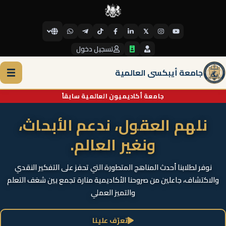
𝕏
تسجيل دخول
جامعة أيبكسي العالمية
جامعة أكاديميون العالمية سابقاً
نلهم العقول، ندعم الأبحاث،
ونغير العالم.
نوفر لطلابنا أحدث المناهج المتطورة التي تحفز على التفكير النقدي
والاكتشاف، جاعلين من صروحنا الأكاديمية منارة تجمع بين شغف التعلم
والتميز العملي
تعرّف علينا