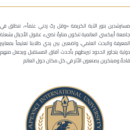
مسترشدين بنور الآية الكريمة «وقل ربِّ زدني علماً»، ننطلق في
جامعة أيبكسي العالمية لنكون منارةً تضيء عقول الأجيال بشعلة
المعرفة والبحث العلمي، واضعين بين يدي طلابنا تعليماً بمعايير
دولية يتجاوز الحدود ليربطهم بأحدث آفاق المستقبل ويجعل منهم
قادةً ومبتكرين يصنعون الأثر في كل مكان حول العالم