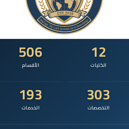
506
12
الكليات
الأقسام
193
303
التخصصات
الخدمات