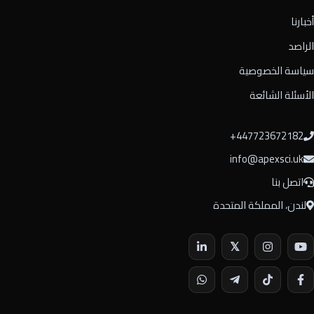
أخبارنا
الراصد
سياسة الخصوصية
الأسئلة الشائعة
⁦+447723672182⁩
info@apexsci.uk
اتصل بنا
لندن، المملكة المتحدة
𝕏