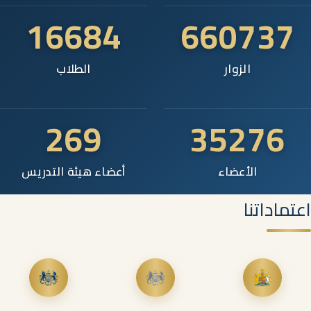
16684
660737
الزوار
الطلاب
269
35276
الأعضاء
أعضاء هيئة التدريس
اعتماداتنا