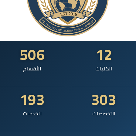
506
12
الكليات
الأقسام
193
303
التخصصات
الخدمات