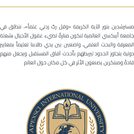
مسترشدين بنور الآية الكريمة «وقل ربِّ زدني علماً»، ننطلق في
جامعة أيبكسي العالمية لنكون منارةً تضيء عقول الأجيال بشعلة
المعرفة والبحث العلمي، واضعين بين يدي طلابنا تعليماً بمعايير
دولية يتجاوز الحدود ليربطهم بأحدث آفاق المستقبل ويجعل منهم
قادةً ومبتكرين يصنعون الأثر في كل مكان حول العالم