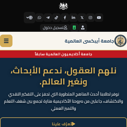
𝕏
تسجيل دخول
جامعة أيبكسي العالمية
جامعة أكاديميون العالمية سابقاً
نلهم العقول، ندعم الأبحاث،
ونغير العالم.
نوفر لطلابنا أحدث المناهج المتطورة التي تحفز على التفكير النقدي
والاكتشاف، جاعلين من صروحنا الأكاديمية منارة تجمع بين شغف التعلم
والتميز العملي
تعرّف علينا