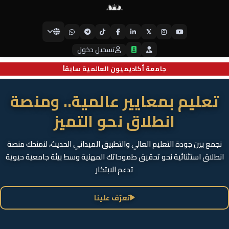
𝕏
جامعة أيبكسي العالمية
تسجيل دخول
جامعة أكاديميون العالمية سابقاً
تعليم بمعايير عالمية.. ومنصة
انطلاق نحو التميز
نجمع بين جودة التعليم العالي والتطبيق الميداني الحديث، لنمنحك منصة
انطلاق استثنائية نحو تحقيق طموحاتك المهنية وسط بيئة جامعية حيوية
تدعم الابتكار
تعرّف علينا