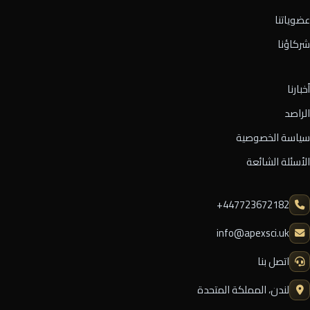
عضوياتنا
شركاؤنا
أخبارنا
الراصد
سياسة الخصوصية
الأسئلة الشائعة
⁦+447723672182⁩
info@apexsci.uk
اتصل بنا
لندن، المملكة المتحدة