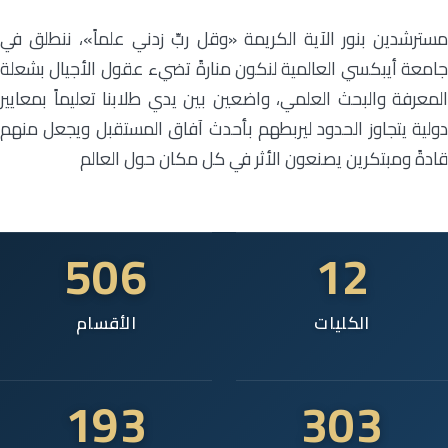
مسترشدين بنور الآية الكريمة «وقل ربِّ زدني علماً»، ننطلق في
جامعة أيبكسي العالمية لنكون منارةً تضيء عقول الأجيال بشعلة
المعرفة والبحث العلمي، واضعين بين يدي طلابنا تعليماً بمعايير
دولية يتجاوز الحدود ليربطهم بأحدث آفاق المستقبل ويجعل منهم
قادةً ومبتكرين يصنعون الأثر في كل مكان حول العالم
506
12
الكليات
الأقسام
193
303