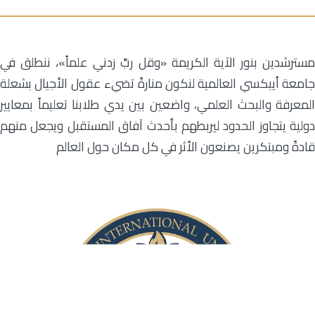
مسترشدين بنور الآية الكريمة «وقل ربِّ زدني علماً»، ننطلق في
جامعة أيبكسي العالمية لنكون منارةً تضيء عقول الأجيال بشعلة
المعرفة والبحث العلمي، واضعين بين يدي طلابنا تعليماً بمعايير
دولية يتجاوز الحدود ليربطهم بأحدث آفاق المستقبل ويجعل منهم
قادةً ومبتكرين يصنعون الأثر في كل مكان حول العالم