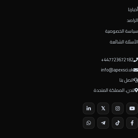
أخبارنا
الراصد
سياسة الخصوصية
الأسئلة الشائعة
⁦+447723672182⁩
info@apexsci.uk
اتصل بنا
لندن، المملكة المتحدة
𝕏