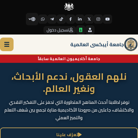
𝕏
تسجيل دخول
جامعة أيبكسي العالمية
جامعة أكاديميون العالمية سابقاً
نلهم العقول، ندعم الأبحاث،
ونغير العالم.
نوفر لطلابنا أحدث المناهج المتطورة التي تحفز على التفكير النقدي
والاكتشاف، جاعلين من صروحنا الأكاديمية منارة تجمع بين شغف التعلم
والتميز العملي
تعرّف علينا