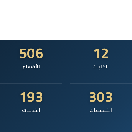
506
12
الكليات
الأقسام
193
303
التخصصات
الخدمات