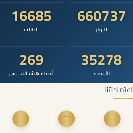
16685
660737
الزوار
الطلاب
269
35278
الأعضاء
أعضاء هيئة التدريس
اعتماداتنا