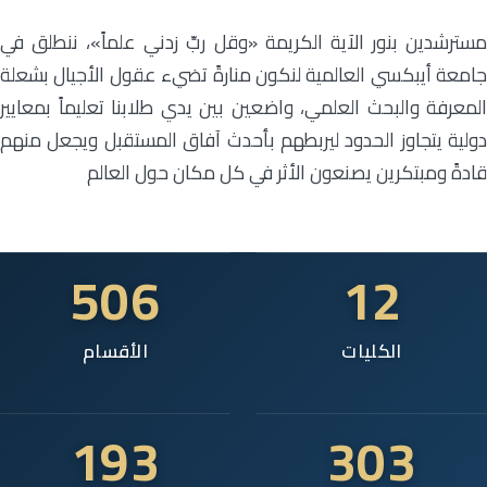
مسترشدين بنور الآية الكريمة «وقل ربِّ زدني علماً»، ننطلق في
جامعة أيبكسي العالمية لنكون منارةً تضيء عقول الأجيال بشعلة
المعرفة والبحث العلمي، واضعين بين يدي طلابنا تعليماً بمعايير
دولية يتجاوز الحدود ليربطهم بأحدث آفاق المستقبل ويجعل منهم
قادةً ومبتكرين يصنعون الأثر في كل مكان حول العالم
506
12
الكليات
الأقسام
193
303