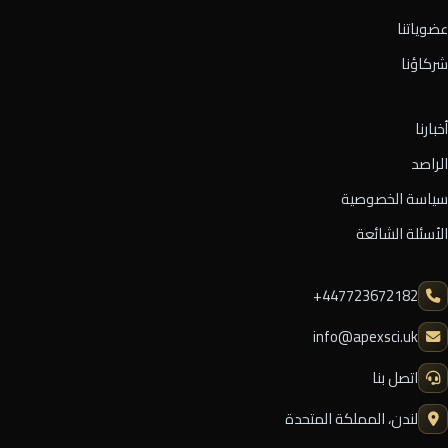
عضوياتنا
شركاؤنا
أخبارنا
الراصد
سياسة الخصوصية
الأسئلة الشائعة
⁦+447723672182⁩
info@apexsci.uk
اتصل بنا
لندن، المملكة المتحدة