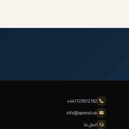
⁦+447723672182⁩
info@apexsci.uk
اتصل بنا