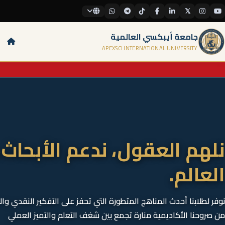
𝕏
جامعة أيبكسي العالمية
APEXSCI INTERNATIONAL UNIVERSITY
نلهم العقول، ندعم الأبحاث،
العالم.
نوفر لطلابنا أحدث المناهج المتطورة التي تحفز على التفكير النقدي وا
من صروحنا الأكاديمية منارة تجمع بين شغف التعلم والتميز العملي