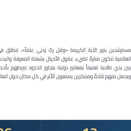
مسترشدين بنور الآية الكريمة «وقل ربِّ زدني علماً»، ننطلق
العالمية لنكون منارةً تضيء عقول الأجيال بشعلة المعرفة والبح
بين يدي طلابنا تعليماً بمعايير دولية يتجاوز الحدود ليربطهم بأ
ويجعل منهم قادةً ومبتكرين يصنعون الأثر في كل مكان حول العال