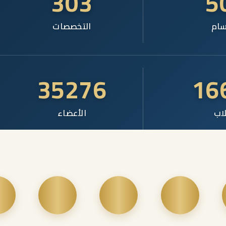
303
5
سام
التخصصات
35276
16
اب
الأعضاء