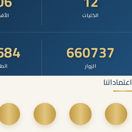
06
12
الكليات
الأق
684
660737
الزوار
الطل
اعتماداتنا