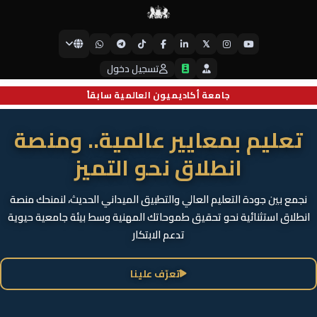
𝕏
جامعة أيبكسي العالمية
تسجيل دخول
جامعة أكاديميون العالمية سابقاً
تعليم بمعايير عالمية.. ومنصة
انطلاق نحو التميز
نجمع بين جودة التعليم العالي والتطبيق الميداني الحديث، لنمنحك منصة
انطلاق استثنائية نحو تحقيق طموحاتك المهنية وسط بيئة جامعية حيوية
تدعم الابتكار
تعرّف علينا