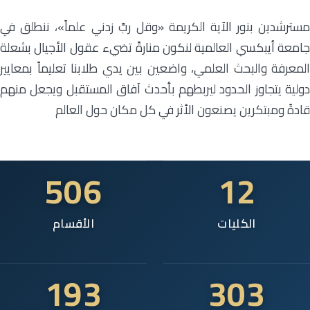
مسترشدين بنور الآية الكريمة «وقل ربِّ زدني علماً»، ننطلق في
جامعة أيبكسي العالمية لنكون منارةً تضيء عقول الأجيال بشعلة
المعرفة والبحث العلمي، واضعين بين يدي طلابنا تعليماً بمعايير
دولية يتجاوز الحدود ليربطهم بأحدث آفاق المستقبل ويجعل منهم
قادةً ومبتكرين يصنعون الأثر في كل مكان حول العالم
506
12
الكليات
الأقسام
193
303