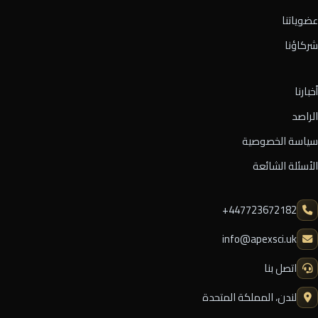
عضوياتنا
شركاؤنا
أخبارنا
الراصد
سياسة الخصوصية
الأسئلة الشائعة
⁦+447723672182⁩
info@apexsci.uk
اتصل بنا
لندن، المملكة المتحدة